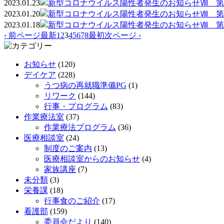
2023.01.23
新型コロナウイルス陽性者発生のお知らせⅧ 第
2023.01.20
新型コロナウイルス陽性者発生のお知らせⅧ 第
2023.01.18
新型コロナウイルス陽性者発生のお知らせⅧ 第
‹ 前ページ
最新
1
2
3
4
5
6
7
8
最初
次ページ ›
お知らせ
(120)
デイケア
(228)
うつ病の再就職準備PG
(1)
リワーク
(144)
行事・プログラム
(83)
作業療法室
(37)
作業療法プログラム
(36)
医療相談室
(24)
制度のご案内
(13)
医療相談室からのお知らせ
(4)
家族講座
(7)
未分類
(3)
栄養課
(18)
行事食のご紹介
(17)
看護部
(159)
委員会だより
(140)