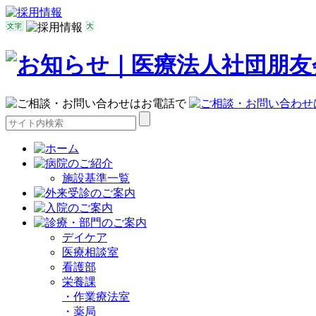
施設基準一覧
デイケア
医療相談室
看護部
栄養課
・
作業療法室
・
薬局