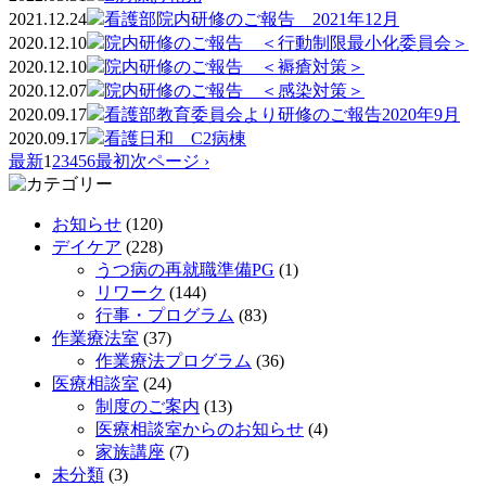
2021.12.24
看護部院内研修のご報告 2021年12月
2020.12.10
院内研修のご報告 ＜行動制限最小化委員会＞
2020.12.10
院内研修のご報告 ＜褥瘡対策＞
2020.12.07
院内研修のご報告 ＜感染対策＞
2020.09.17
看護部教育委員会より研修のご報告2020年9月
2020.09.17
看護日和 C2病棟
最新
1
2
3
4
5
6
最初
次ページ ›
お知らせ
(120)
デイケア
(228)
うつ病の再就職準備PG
(1)
リワーク
(144)
行事・プログラム
(83)
作業療法室
(37)
作業療法プログラム
(36)
医療相談室
(24)
制度のご案内
(13)
医療相談室からのお知らせ
(4)
家族講座
(7)
未分類
(3)