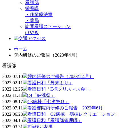
看護部
栄養課
・
作業療法室
・
薬局
訪問看護ステーション
けやき
ホーム
院内研修のご報告（2023年4月）
看護部
2023.07.10
院内研修のご報告（2023年4月）
2023.02.11
看護日和「外来より」
2022.12.26
看護日和「E棟クリスマス会」
2022.11.11
C4「納涼祭」
2022.08.17
C3病棟「七夕祭り」
2022.07.11
看護部院内研修のご報告 2022年6月
2022.06.23
看護日和 C2病棟 病棟レクリエーション
2022.04.15
看護日和「看護部管理職」
2022.03.31
E病棟お花見