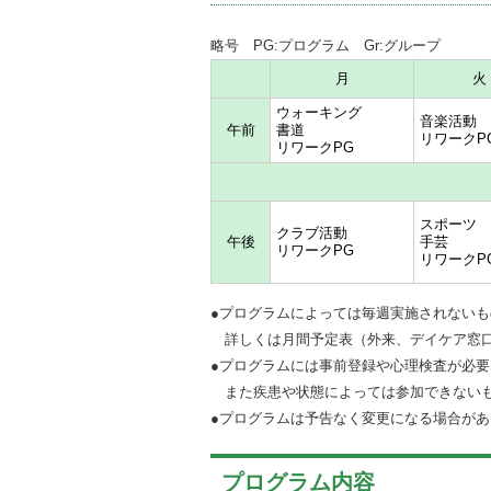
略号 PG:プログラム Gr:グループ
月
火
ウォーキング
音楽活動
午前
書道
リワークP
リワークPG
スポーツ
クラブ活動
午後
手芸
リワークPG
リワークP
●プログラムによっては毎週実施されない
詳しくは月間予定表（外来、デイケア窓口
●プログラムには事前登録や心理検査が必
また疾患や状態によっては参加できないも
●プログラムは予告なく変更になる場合が
プログラム内容