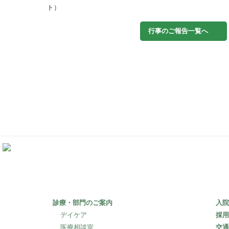
ト）
行事のご報告一覧へ
〒253-0106
神奈川県高座郡寒川町宮山3505
診療・部門のご案内
入院
デイケア
採用
医療相談室
交通