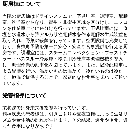
厨房棟について
当院の厨房棟はドライシステムで、下処理室、調理室、配膳
室、洗浄室からなり、衛生・非衛生区域を区分けし、エプロ
ンを作業室ごとに色分けを行っています。下処理室には、食
塩と水道水から強アルカリ性電解水を作る電解水生成装置を
取り入れ、野菜の殺菌を行っています。空調設備も充実して
おり、食虫毒予防を第一に安心・安全な食事提供を行える厨
房です。調理室には、スチームコンベクション・ブラストチ
ラー・パススルー冷蔵庫・検食用冷凍庫等調理機械を導入
し、調理作業の効率化を図っています。また、温冷配膳車に
よる配膳を行い、温かいものは温かく、冷たいものは冷た
く、適温で提供することで、家庭的なお食事を味わって頂い
ています。
栄養指導について
栄養課では外来栄養指導を行っています。
精神疾患の患者様は、引きこもりや昼夜逆転によって生活リ
ズムや食生活の乱れが生じます。その結果、過食や拒食、偏
った食事になりがちです。