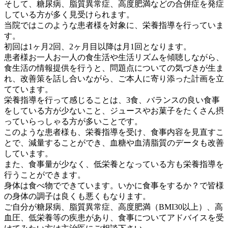
そして、糖尿病、脂質異常症、高度肥満などの合併症を発症
している方が多く見受けられます。
当院ではこのような患者様を対象に、栄養指導を行っていま
す。
初回は1ヶ月2回、2ヶ月目以降は月1回となります。
患者様お一人お一人の食生活や生活リズムを傾聴しながら、
食生活の情報提供を行うと、問題点についての気づきが生ま
れ、改善策を話し合いながら、ご本人に寄り添った計画を立
てています。
栄養指導を行って感じることは、3食、バランスの良い食事
をしている方が少ないこと、ジュースやお菓子をたくさん摂
っていらっしゃる方が多いことです。
このような患者様も、栄養指導を受け、食事内容を見直すこ
とで、減量することができ、血糖や血清脂質のデータも改善
しています。
また、食事量が少なく、低栄養となっている方も栄養指導を
行うことができます。
身体は食べ物でできています。いかに食事をするか？で皆様
の身体の調子は良くも悪くもなります。
ご自分が糖尿病、脂質異常症、高度肥満（BMI30以上）、高
血圧、低栄養等の疾患があり、食事についてアドバイスを受