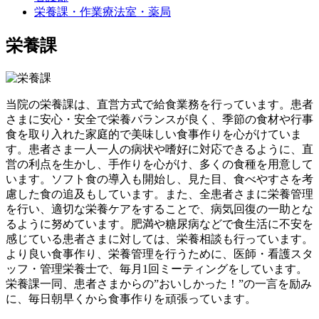
栄養課・作業療法室・薬局
栄養課
当院の栄養課は、直営方式で給食業務を行っています。患者
さまに安心・安全で栄養バランスが良く、季節の食材や行事
食を取り入れた家庭的で美味しい食事作りを心がけていま
す。患者さま一人一人の病状や嗜好に対応できるように、直
営の利点を生かし、手作りを心がけ、多くの食種を用意して
います。ソフト食の導入も開始し、見た目、食べやすさを考
慮した食の追及もしています。また、全患者さまに栄養管理
を行い、適切な栄養ケアをすることで、病気回復の一助とな
るように努めています。肥満や糖尿病などで食生活に不安を
感じている患者さまに対しては、栄養相談も行っています。
より良い食事作り、栄養管理を行うために、医師・看護スタ
ッフ・管理栄養士で、毎月1回ミーティングをしています。
栄養課一同、患者さまからの”おいしかった！”の一言を励み
に、毎日朝早くから食事作りを頑張っています。