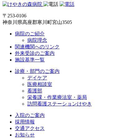
〒253-0106
神奈川県高座郡寒川町宮山3505
病院のご紹介
病院理念
関連機関へのリンク
外来受診のご案内
施設基準一覧
診療・部門のご案内
デイケア
医療相談室
看護部
栄養課・作業療法室・薬局
訪問看護ステーションけやき
入院のご案内
採用情報
交通アクセス
お知らせ