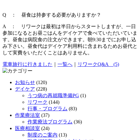
Q ： 昼食は持参する必要がありますか？
A ： リワークは最初は半日からスタートしますが、一日
参加になるとお昼ごはんをデイケアで食べていただいていま
す。昼食は病院食の注文ができます。朝9:30までにお申し込
み下さい。昼食代はデイケア利用料に含まれるためお昼代と
して実費をいただくことはありません。
電車旅行に行きました
｜
一覧へ
｜
リワークQ&A (5)
お知らせ
(120)
デイケア
(228)
うつ病の再就職準備PG
(1)
リワーク
(144)
行事・プログラム
(83)
作業療法室
(37)
作業療法プログラム
(36)
医療相談室
(24)
制度のご案内
(13)