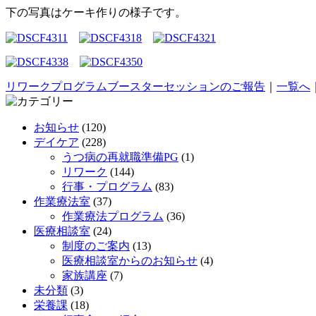
下の写真はケーキ作りの様子です。
リワークプログラムブースターセッションのご報告
｜
一覧へ
お知らせ
(120)
デイケア
(228)
うつ病の再就職準備PG
(1)
リワーク
(144)
行事・プログラム
(83)
作業療法室
(37)
作業療法プログラム
(36)
医療相談室
(24)
制度のご案内
(13)
医療相談室からのお知らせ
(4)
家族講座
(7)
未分類
(3)
栄養課
(18)