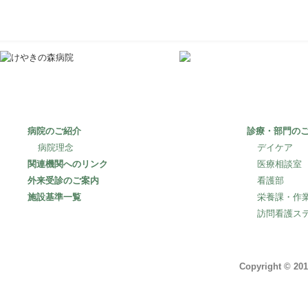
〒253-0106
神奈川県高座郡寒
病院のご紹介
診療・部門の
病院理念
デイケア
関連機関へのリンク
医療相談室
外来受診のご案内
看護部
施設基準一覧
栄養課・作
訪問看護ス
Copyright © 201