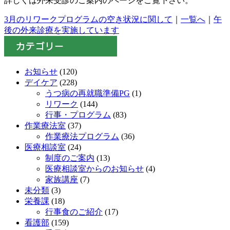
詳しくは外来受診のご案内のページをご覧下さい。
3月のリワークプログラムの空き状況に関して
｜
一覧へ
｜
午
後の外来診療を実施しています
お知らせ
(120)
デイケア
(228)
うつ病の再就職準備PG
(1)
リワーク
(144)
行事・プログラム
(83)
作業療法室
(37)
作業療法プログラム
(36)
医療相談室
(24)
制度のご案内
(13)
医療相談室からのお知らせ
(4)
家族講座
(7)
未分類
(3)
栄養課
(18)
行事食のご紹介
(17)
看護部
(159)