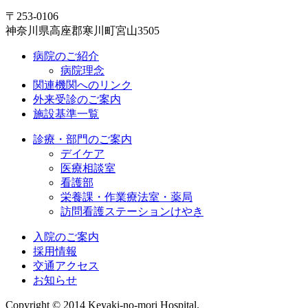
〒253-0106
神奈川県高座郡寒川町宮山3505
病院のご紹介
病院理念
関連機関へのリンク
外来受診のご案内
施設基準一覧
診療・部門のご案内
デイケア
医療相談室
看護部
栄養課・作業療法室・薬局
訪問看護ステーションけやき
入院のご案内
採用情報
交通アクセス
お知らせ
Copyright © 2014 Keyaki-no-mori Hospital.