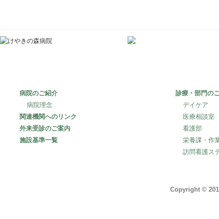
〒253-0106
神奈川県高座郡寒
病院のご紹介
診療・部門の
病院理念
デイケア
関連機関へのリンク
医療相談室
外来受診のご案内
看護部
施設基準一覧
栄養課・作
訪問看護ス
Copyright © 201