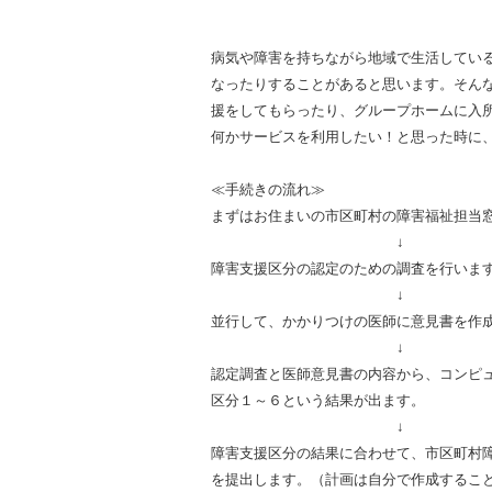
病気や障害を持ちながら地域で生活してい
なったりすることがあると思います。そん
援をしてもらったり、グループホームに入
何かサービスを利用したい！と思った時に
≪手続きの流れ≫
まずはお住まいの市区町村の障害福祉担当
＿＿＿＿＿＿＿＿＿＿＿＿＿
↓
障害支援区分の認定のための調査を行いま
＿＿＿＿＿＿＿＿＿＿＿＿＿
↓
並行して、かかりつけの医師に意見書を作
＿＿＿＿＿＿＿＿＿＿＿＿＿
↓
認定調査と医師意見書の内容から、コンピ
区分１～６という結果が出ます。
＿＿＿＿＿＿＿＿＿＿＿＿＿
↓
障害支援区分の結果に合わせて、市区町村
を提出します。（計画は自分で作成するこ