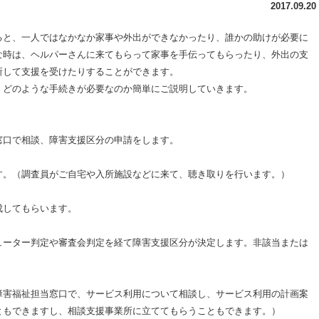
2017.09.20
ると、一人ではなかなか家事や外出ができなかったり、誰かの助けが必要に
な時は、ヘルパーさんに来てもらって家事を手伝ってもらったり、外出の支
所して支援を受けたりすることができます。
、どのような手続きが必要なのか簡単にご説明していきます。
窓口で相談、障害支援区分の申請をします。
す。（調査員がご自宅や入所施設などに来て、聴き取りを行います。）
成してもらいます。
ューター判定や審査会判定を経て障害支援区分が決定します。非該当または
障害福祉担当窓口で、サービス利用について相談し、サービス利用の計画案
ともできますし、相談支援事業所に立ててもらうこともできます。）