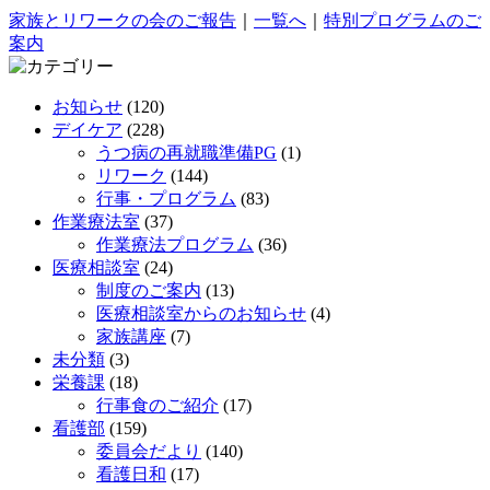
家族とリワークの会のご報告
｜
一覧へ
｜
特別プログラムのご
案内
お知らせ
(120)
デイケア
(228)
うつ病の再就職準備PG
(1)
リワーク
(144)
行事・プログラム
(83)
作業療法室
(37)
作業療法プログラム
(36)
医療相談室
(24)
制度のご案内
(13)
医療相談室からのお知らせ
(4)
家族講座
(7)
未分類
(3)
栄養課
(18)
行事食のご紹介
(17)
看護部
(159)
委員会だより
(140)
看護日和
(17)