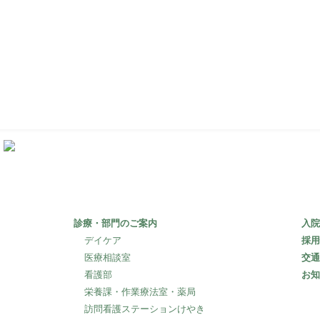
〒253-0106
神奈川県高座郡寒川町宮山3505
診療・部門のご案内
入院
デイケア
採用
医療相談室
交通
看護部
お知
栄養課・作業療法室・薬局
訪問看護ステーションけやき