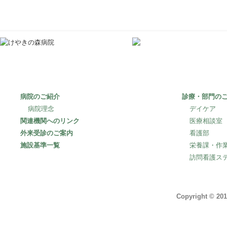
〒253-0106
神奈川県高座郡寒
病院のご紹介
診療・部門の
病院理念
デイケア
関連機関へのリンク
医療相談室
外来受診のご案内
看護部
施設基準一覧
栄養課・作
訪問看護ス
Copyright © 201