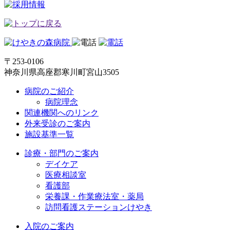
〒253-0106
神奈川県高座郡寒川町宮山3505
病院のご紹介
病院理念
関連機関へのリンク
外来受診のご案内
施設基準一覧
診療・部門のご案内
デイケア
医療相談室
看護部
栄養課・作業療法室・薬局
訪問看護ステーションけやき
入院のご案内