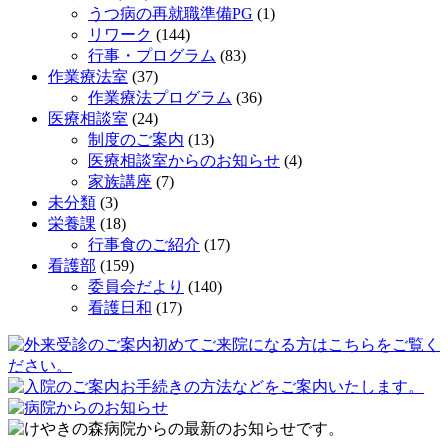
うつ病の再就職準備PG
(1)
リワーク
(144)
行事・プログラム
(83)
作業療法室
(37)
作業療法プログラム
(36)
医療相談室
(24)
制度のご案内
(13)
医療相談室からのお知らせ
(4)
家族講座
(7)
未分類
(3)
栄養課
(18)
行事食のご紹介
(17)
看護部
(159)
委員会だより
(140)
看護日和
(17)