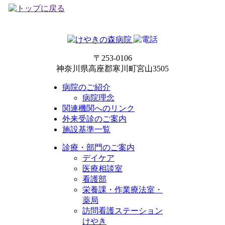
〒253-0106
神奈川県高座郡寒川町宮山3505
病院のご紹介
病院理念
関連機関へのリンク
外来受診のご案内
施設基準一覧
診療・部門のご案内
デイケア
医療相談室
看護部
栄養課・作業療法室・
薬局
訪問看護ステーション
けやき