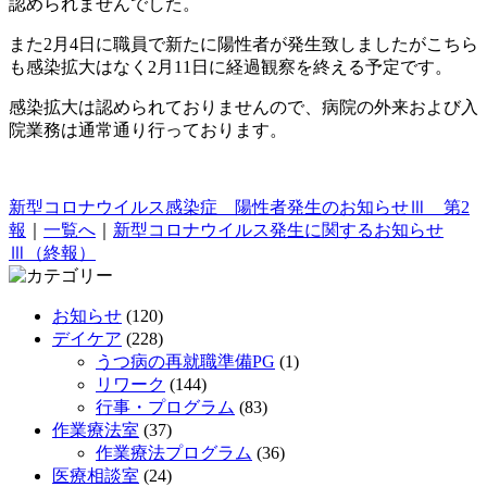
認められませんでした。
また2月4日に職員で新たに陽性者が発生致しましたがこちら
も感染拡大はなく2月11日に経過観察を終える予定です。
感染拡大は認められておりませんので、病院の外来および入
院業務は通常通り行っております。
新型コロナウイルス感染症 陽性者発生のお知らせⅢ 第2
報
｜
一覧へ
｜
新型コロナウイルス発生に関するお知らせ
Ⅲ（終報）
お知らせ
(120)
デイケア
(228)
うつ病の再就職準備PG
(1)
リワーク
(144)
行事・プログラム
(83)
作業療法室
(37)
作業療法プログラム
(36)
医療相談室
(24)