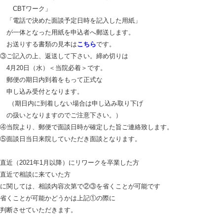
＿＿
CBTワーク」
＿
「電話で決めた面談予定日時を記入した用紙」
＿
が一体となった用紙を申込者へ郵送します。
＿
お送りする書類の見本は
こちら
です。
③ご記入の上、返送して下さい。締め切りは
＿
4月20日（水）＜当院必着＞です。
＿
郵便の期日内到着をもって正式な
＿
申し込み受付となります。
＿
（期日内に到着しない場合は申し込み取り下げ
＿
の扱いとなりますのでご注意下さい。）
④当院より、郵便で面談日時が確定した旨ご連絡致します。
⑤面談日当日来院していただき面談となります。
＿
直近（2021年1月以降）にリワークを卒業した方
直近で相談に来ていた方
に関しては、相談内容次第で②③を省くことが可能です
省くことが可能かどうかは上記①の際に
判断させていただきます。