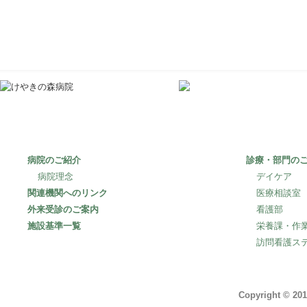
〒253-0106
神奈川県高座郡寒
病院のご紹介
診療・部門の
病院理念
デイケア
関連機関へのリンク
医療相談室
外来受診のご案内
看護部
施設基準一覧
栄養課・作
訪問看護ス
Copyright © 201