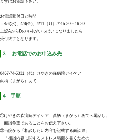
まずはお電話下さい。
＿
お電話受付日と時間
：4/6(水)、4/8(金)、4/11（月）の15:30～16:30
上記AからDの４枠がいっぱいになりましたら
受付終了となります。
＿
3 お電話でのお申込み先
＿
0467-74-5331（代）けやきの森病院デイケア
眞柄（まがら）あて
＿
4 手順
＿
①けやきの森病院デイケア 眞柄（まがら）あてへ電話し、
＿
面談希望であることをお伝え下さい。
②当院から「相談したい内容を記載する面談票」
＿
「相談内容に関するストレス場面を書くための