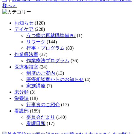
様へ＞
お知らせ
(120)
デイケア
(228)
うつ病の再就職準備PG
(1)
リワーク
(144)
行事・プログラム
(83)
作業療法室
(37)
作業療法プログラム
(36)
医療相談室
(24)
制度のご案内
(13)
医療相談室からのお知らせ
(4)
家族講座
(7)
未分類
(3)
栄養課
(18)
行事食のご紹介
(17)
看護部
(159)
委員会だより
(140)
看護日和
(17)