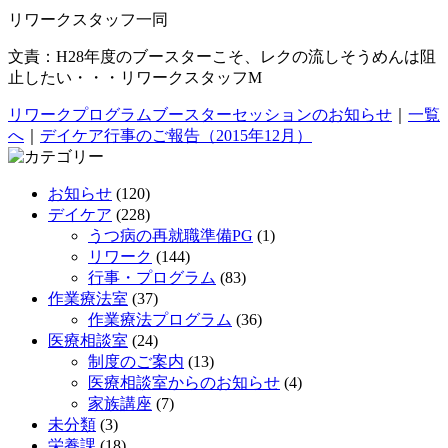
リワークスタッフ一同
文責：H28年度のブースターこそ、レクの流しそうめんは阻
止したい・・・リワークスタッフM
リワークプログラムブースターセッションのお知らせ
｜
一覧
へ
｜
デイケア行事のご報告（2015年12月）
お知らせ
(120)
デイケア
(228)
うつ病の再就職準備PG
(1)
リワーク
(144)
行事・プログラム
(83)
作業療法室
(37)
作業療法プログラム
(36)
医療相談室
(24)
制度のご案内
(13)
医療相談室からのお知らせ
(4)
家族講座
(7)
未分類
(3)
栄養課
(18)